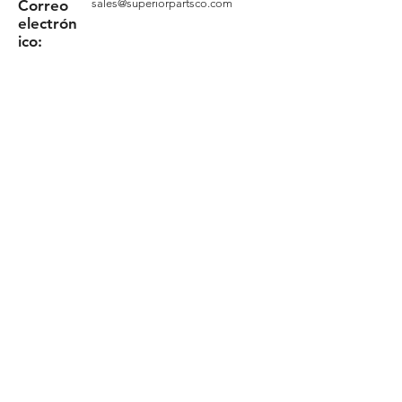
Correo
sales@superiorpartsco.com
electrón
ico:
Solicita tu cotización
Formulario
Términos y Condiciones
Política de privacidad
Política de cookies