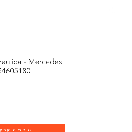
cambios
aulica - Mercedes
034605180
regar al carrito