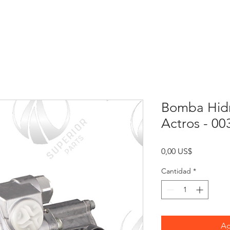
Inicio
Sobre
Contacto
Re
Bomba Hidr
Actros - 0
Precio
0,00 US$
Cantidad
*
Ag