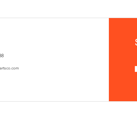
88
artsco.com