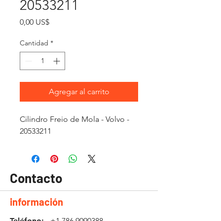
20533211
Precio
0,00 US$
Cantidad
*
Agregar al carrito
Cilindro Freio de Mola - Volvo -
20533211
Contacto
información
Teléfono:
+1 786 9090388