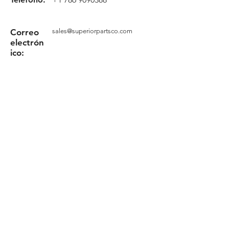
Correo
sales@superiorpartsco.com
electrón
ico:
Solicita tu cotización
Formulario
Términos y Condiciones