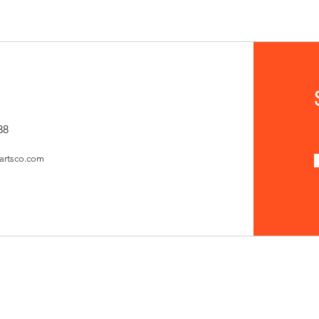
88
artsco.com