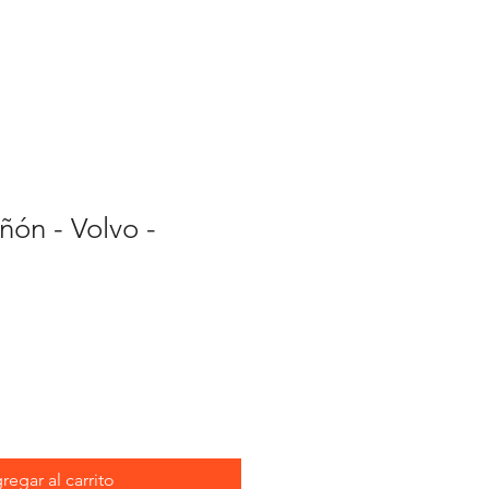
cambios
ñón - Volvo -
regar al carrito