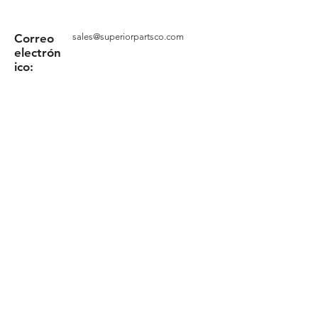
Correo
sales@superiorpartsco.com
electrón
ico:
Solicita tu cotización
Formulario
Términos y Condiciones
Política de privacidad