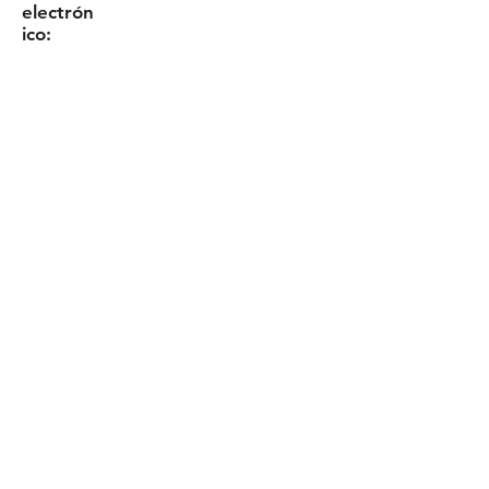
electrón
ico:
Solicita tu cotización
Formulario
Términos y Condiciones
Política de privacidad
Política de cookies
© 2022 - Piezas superiores