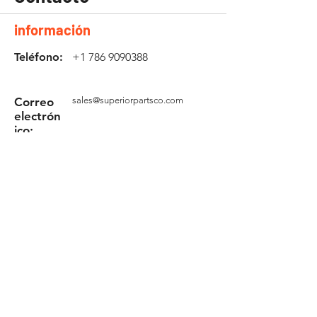
información
Teléfono:
+1 786 9090388
Correo
sales@superiorpartsco.com
electrón
ico:
Solicita tu cotización
Formulario