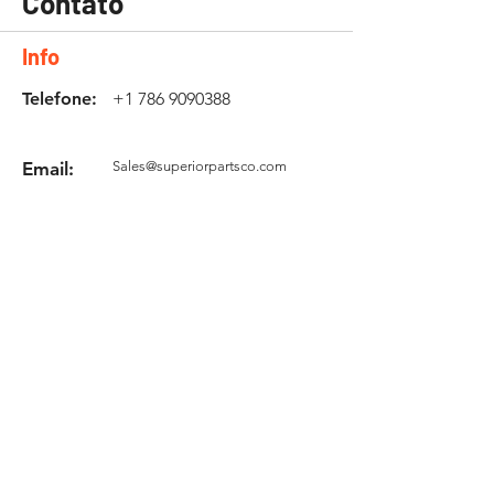
Contato
Info
Telefone:
+1 786 9090388
Email:
Sales@superiorpartsco.com
Solicite sua cotação
Formulário