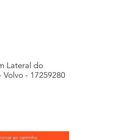
Peças
 Lateral do
 - Volvo - 17259280
ionar ao carrinho