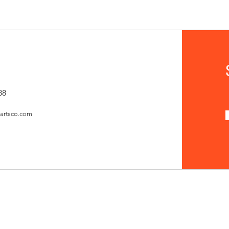
88
artsco.com