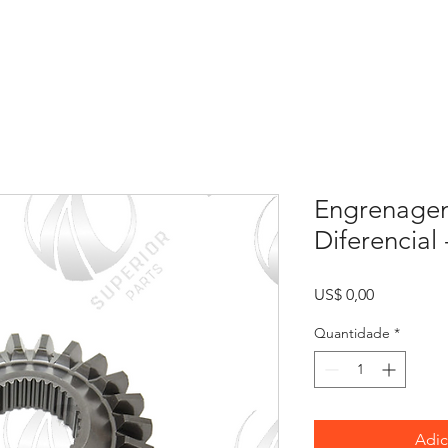
Início
Sobre
Contato
Engrenagem
Diferencial
Preço
US$ 0,00
Quantidade
*
Adic